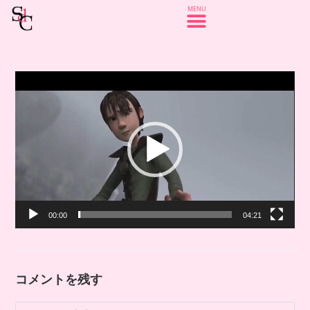
動
画
プ
レ
ー
ヤ
ー
00:00
04:21
コメントを残す